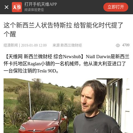
打开手机天维APP
天维新闻
立即打开
阅读体验更佳
这个新西兰人状告特斯拉 给智能化时代提了
个醒
4709
纽澳新闻
2019-01-09 12:09
来源:新西兰微财经
【天维网 新西兰微财经 综合Newshub】Niall Darwin是新西兰
怀卡托地区Raglan小镇的一名机械师，他从澳大利亚进口了
一台保险注销的Tesla 90D。