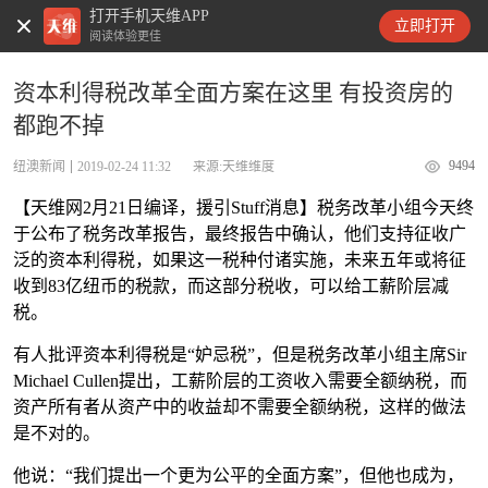
打开手机天维APP
天维新闻
立即打开
阅读体验更佳
资本利得税改革全面方案在这里 有投资房的
都跑不掉
9494
纽澳新闻
2019-02-24 11:32
来源:天维维度
【天维网2月21日编译，援引Stuff消息】税务改革小组今天终
于公布了税务改革报告，最终报告中确认，他们支持征收广
泛的资本利得税，如果这一税种付诸实施，未来五年或将征
收到83亿纽币的税款，而这部分税收，可以给工薪阶层减
税。
有人批评资本利得税是“妒忌税”，但是税务改革小组主席Sir
Michael Cullen提出，工薪阶层的工资收入需要全额纳税，而
资产所有者从资产中的收益却不需要全额纳税，这样的做法
是不对的。
他说：“我们提出一个更为公平的全面方案”，但他也成为，