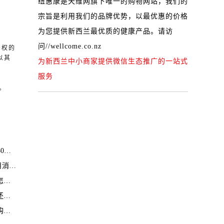
纽惠康是天维网旗下唯一的购物网站，我们的
宗旨是利用我们的品牌优势，以最优惠的价格
为您提供新西兰最优质的健康产品。请访
问
//wellcome.co.nz
产权的
以其
为新西兰中小商家提供微信生态推广的一站式
服务
。
币
下滑
？
糟
？