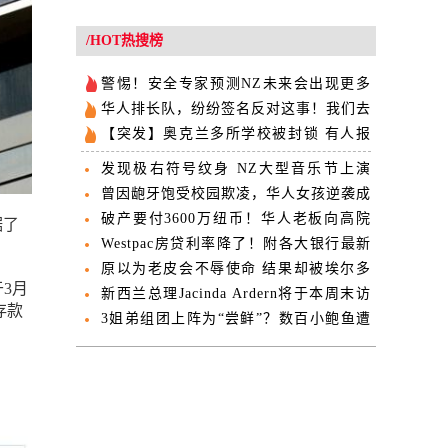
/HOT热搜榜
警惕！安全专家预测NZ未来会出现更多
“大撤离”
华人排长队，纷纷签名反对这事！我们去
问了各方意见…
【突发】奥克兰多所学校被封锁 有人报
警看到持枪者
发现极右符号纹身 NZ大型音乐节上演
5000人大撤离
曾因龅牙饱受校园欺凌，华人女孩逆袭成
超模
破产要付3600万纽币！华人老板向高院
据了
提起上诉
Westpac房贷利率降了！附各大银行最新
房贷利率表
原以为老皮会不辱使命 结果却被埃尔多
于3月
安啪啪打脸
新西兰总理Jacinda Ardern将于本周末访
存款
问中国
3姐弟组团上阵为“尝鲜”？数百小鲍鱼遭
了殃