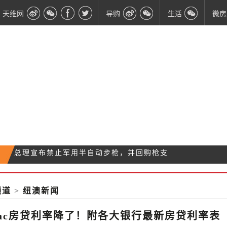
天维网
导购
生活
微房
【滚动】警方最新调查进展 枪手被抓时正前往第三作
奥克兰最畅销十大街区出炉！这些区域去年狂受青
案地
NZ经济增长放缓至5年来的最低点 今年还将有可能降
睐！
频道
>
纽澳新闻
总理宣布禁止军用半自动步枪，并回购枪支
息
tpac房贷利率降了！附各大银行最新房贷利率表