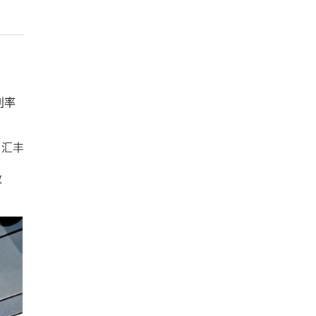
利率
，汇丰
政