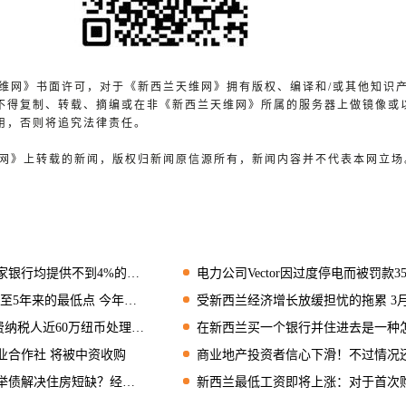
兰天维网》书面许可，对于《新西兰天维网》拥有版权、编译和/或其他知识
不得复制、转载、摘编或在非《新西兰天维网》所属的服务器上做镜像或
用，否则将追究法律责任。
天维网》上转载的新闻，版权归新闻原信源所有，新闻内容并不代表本网立场
行均提供不到4%的房贷产品
电力公司Vector因过度停电而被罚款350万纽
来的最低点 今年还将有可能降息
受新西兰经济增长放缓担忧的拖累 3月消费者信心
纳税人近60万纽币处理漏水房索赔
在新西兰买一个银行并住进去是一种怎样的体验
业合作社 将被中资收购
商业地产投资者信心下滑！不过情况还没那么
解决住房短缺？经济学家说……
新西兰最低工资即将上涨：对于首次购房者有帮助吗