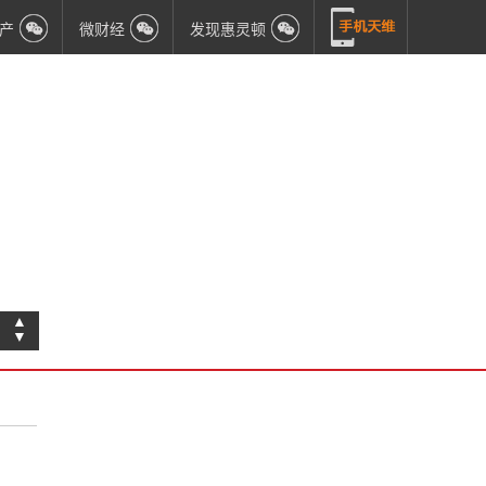
产
微财经
发现惠灵顿
▲
▼