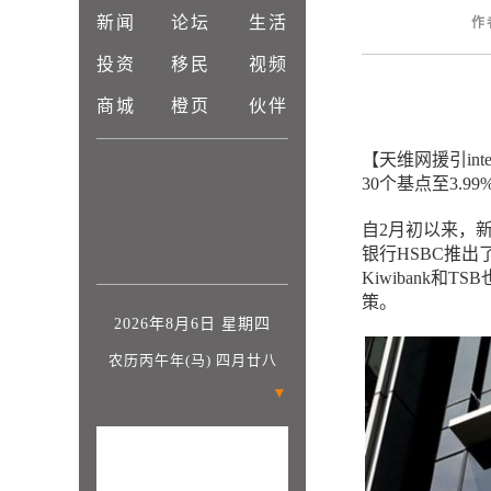
新闻
论坛
生活
作
投资
移民
视频
商城
橙页
伙伴
【天维网援引int
30个基点至3.
自2月初以来，
银行HSBC推
Kiwibank和
策。
2026年8月6日 星期四
农历丙午年(马) 四月廿八
▼