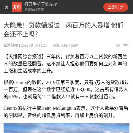
打开手机天维APP
天维新闻
立即打开
阅读体验更佳
大隐患！贷款额超过一两百万的人暴增 他们
会还不上吗？
2998
纽澳新闻
2022-09-19 11:20
来源:天维网编译
【天维网综合报道】三年内，背负着百万以上贷款的新西兰
人的数量已经翻番，这不禁让人担心他们要如何应对利率的
上涨和生活成本的上升。
根据Cenrtix的数据，2019年第三季度，只有5万人的贷款超过
一百万，但现在这个数字已经接近103,000。这占所有借款人
的8.5%，也就是每12个借款人中就有一人贷款过百万。
Centrix的执行主管Keith McLaughlin表示，这个人数暴涨背后
的原因是，曾经的超低房贷利率，再加上房价的飙升。