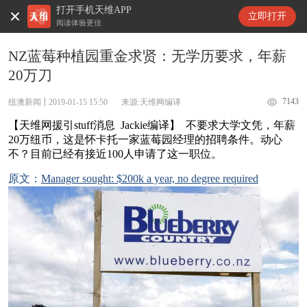
打开手机天维APP
天维新闻
立即打开
阅读体验更佳
NZ蓝莓种植园重金求贤：无学历要求，年薪
20万刀
7143
纽澳新闻
2019-01-15 15:50
来源:天维网编译
【天维网援引stuff消息 Jackie编译】 不要求大学文凭，年薪
20万纽币，这是怀卡托一家蓝莓园经理的招聘条件。动心
不？目前已经有接近100人申请了这一职位。
原文：
Manager sought: $200k a year, no degree required