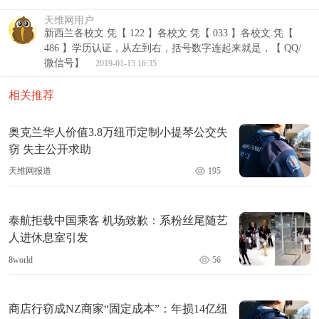
天维网用户
新西兰各校文.凭【 122 】各校文.凭【 033 】各校文.凭【
486 】学历认证，从左到右，括号数字连起来就是，【 QQ/
微信号】
2019-01-15 16:35
相关推荐
奥克兰华人价值3.8万纽币定制小提琴公交失
窃 失主公开求助
天维网报道
195
泰航拒载中国乘客 机场致歉：系粉丝尾随艺
人进休息室引发
8world
56
商店行窃成NZ商家“固定成本”：年损14亿纽