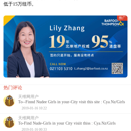
低于15万纽币。
推广
热门评论
天维网用户
To--Finnd Nudee Girls in your-City visit this site : Cya.Nz/Girls
2019-01-16 10:22
天维网用户
To-Find Nude-Girls in your City visiit thiss : Cya.Nz/Girls
2019-01-16 00:33