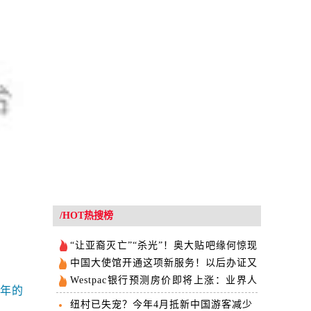
/HOT热搜榜
“让亚裔灭亡”“杀光”！奥大贴吧缘何惊现
网络威胁？
中国大使馆开通这项新服务！以后办证又
方便了好多！
Westpac银行预测房价即将上涨：业界人
明年的
士的观点却...
纽村已失宠？今年4月抵新中国游客减少