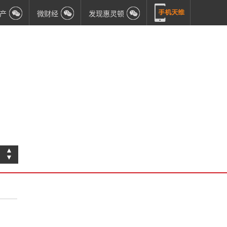
产
微财经
发现惠灵顿
▲
▼