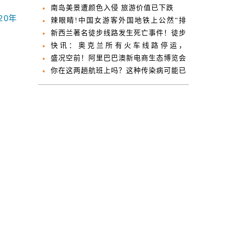
南岛美景遭颜色入侵 旅游价值已下跌
20年
辣眼睛!中国女游客外国地铁上公然“排
泄”被拍！
新西兰著名徒步线路发生死亡事件！徒步
者跌落摔伤而亡
快讯：奥克兰所有火车线路停运，
Britomart火车站关闭
盛况空前！阿里巴巴澳新电商生态博览会
首次登陆新西兰
你在这两趟航班上吗？这种传染病可能已
经找上门了