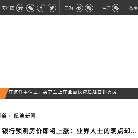
天维网
导购
生活
微房
新西兰移民局透露：这种超容易移民的“捷径”恐要被
Countdown超市要推出纸袋了 可真比塑料袋环保
堵
不到两年遭遇7次入室盗窃 她回家好似进“雷区”
吗？
频道
>
纽澳新闻
在这件事情上，奥克兰正在全面快速超越首都惠灵
顿
pac银行预测房价即将上涨：业界人士的观点却...