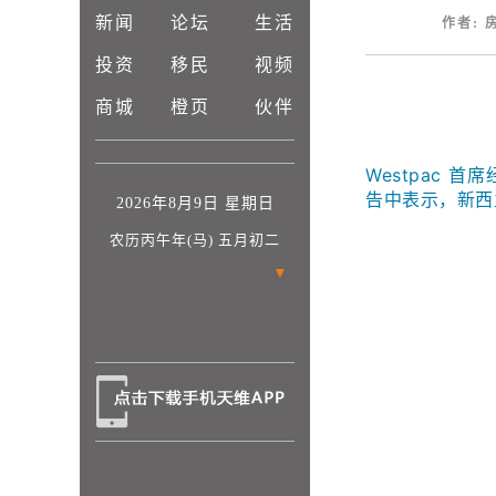
新闻
论坛
生活
作者: 房
投资
移民
视频
商城
橙页
伙伴
Westpac 首
告中表示，新西
2026年8月9日 星期日
农历丙午年(马) 五月初二
▼