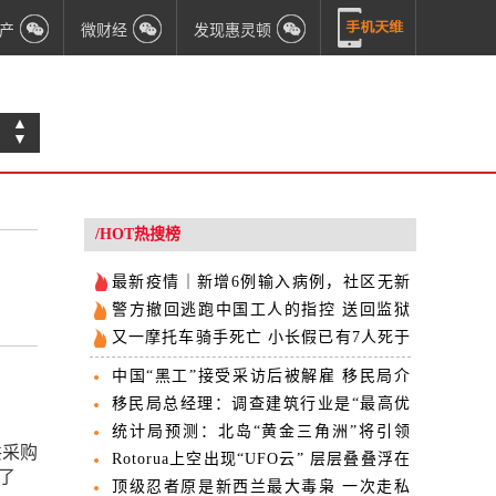
产
微财经
发现惠灵顿
▲
▼
/HOT热搜榜
最新疫情｜新增6例输入病例，社区无新
增
警方撤回逃跑中国工人的指控 送回监狱
关押
又一摩托车骑手死亡 小长假已有7人死于
车祸
中国“黑工”接受采访后被解雇 移民局介
入
移民局总经理：调查建筑行业是“最高优
先事项”
统计局预测：北岛“黄金三角洲”将引领
共采购
NZ人口增长
Rotorua上空出现“UFO云” 层层叠叠浮在
了
半空
顶级忍者原是新西兰最大毒枭 一次走私