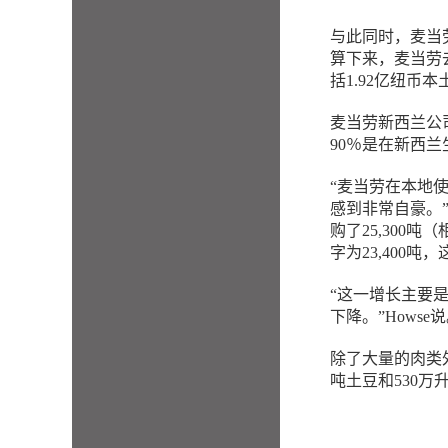
与此同时，麦当劳
算下来，麦当劳去
括1.92亿纽币
麦当劳新西兰公司
90％是在新西
“麦当劳在本地
感到非常自豪。”
购了25,300
字为23,400
“这一增长主要
下降。”Howse
除了大量的肉类
吨土豆和530万