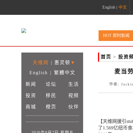
English
|
中文
HOT 即时新闻
首页
>
投资
天维网
|
惠灵顿
▼
麦当劳
English
|
繁體中文
新闻
论坛
生活
作者: Jack
投资
移民
视频
商城
橙页
伙伴
【天维网援引st
了1.569亿纽
2026年8月7日 星期五