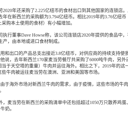
2020年还采购了2.225亿纽币的食材出口到其他国家的连锁店
年在新西兰的采购额为3.794亿纽币。相比2019年的3.76亿纽币
本土采购本土使用的食材）有小幅增加。
执行董事Dave Howse称，该公司连锁店2020年提供的食品中
兰生产，由本地或进口食材制成。
使用和出口的产品总支出接近3.8亿纽币，对供应商的持续支持使
他说，去年新西兰170家麦当劳餐厅共采购了6000吨牛肉，另外
吨（相当于天空塔的重量）牛肉并运往海外。相比之下，2019年的这
吨，这些牛肉被运往麦当劳在澳洲、亚洲和美国等市场。
是由于海外市场对新西兰牛肉的需求，由于疫情，这些市场的牛
说。
外，麦当劳在新西兰的采购清单中还包括超过1050万只散养鸡蛋
升牛奶。