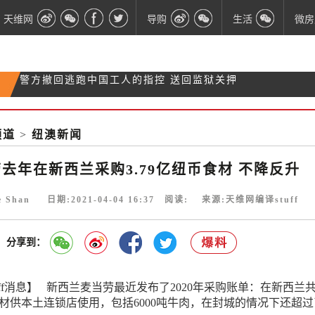
天维网
导购
生活
微房
业内呼吁：银行要放贷给开发商，加快房屋建设！
移民局总经理：调查建筑行业是“最高优先事项”
逃跑车辆腾空10米撞进水果箱 司机受重伤
频道
>
纽澳新闻
警方撤回逃跑中国工人的指控 送回监狱关押
去年在新西兰采购3.79亿纽币食材 不降反升
ie Shan 日期:2021-04-04 16:37 阅读:
来源:天维网编译stuff
分享到：
uff消息】 新西兰麦当劳最近发布了2020年采购账单：在新西兰
币食材供本土连锁店使用，包括6000吨牛肉，在封城的情况下还超过