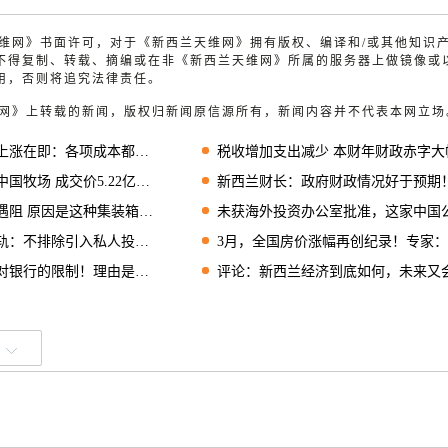
兰天维网》书面许可，对于《新西兰天维网》拥有版权、编译和/或其他知识
不得复制、转载、摘编或在非《新西兰天维网》所属的服务器上做镜像或
用，否则将追究法律责任。
天维网》上转载的新闻，版权归新闻原信源所有，新闻内容并不代表本网立场
涨在即：各项成本都在增加
税收增加支出减少 本财年财政赤字大幅低于预
牧场 成交价5.22亿纽币
新西兰财长：政府财政情况好于预期
阻 原因是这种集装箱短缺
未获海外投资办公室批准，这家中国公司被罚款两次
不排除引入私人投资的可能
3月，全国房价涨幅再创纪录！专家：有新政也不会
行的限制！理由是经济改善
评论：新西兰经济到底如何，未来又会怎么样