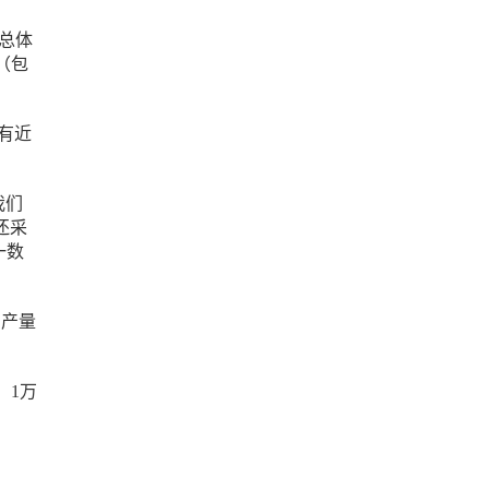
。总体
（包
，有近
我们
还采
一数
肉产量
、1万