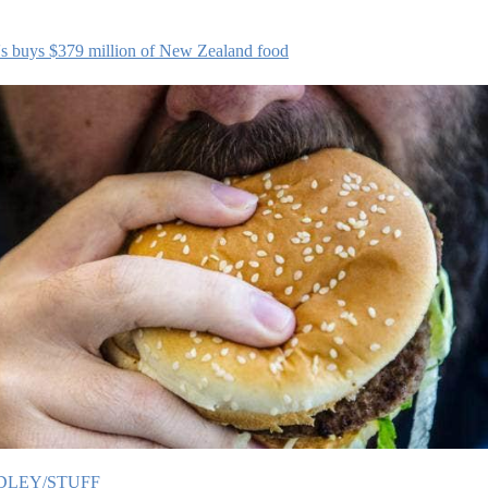
 buys $379 million of New Zealand food
DLEY/STUFF