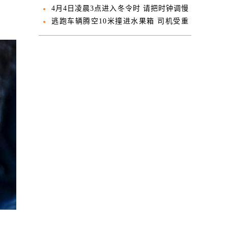
半吨冰毒
4月4日凌晨3点进入冬令时 请把时钟调慢
一小时
逃跑车辆腾空10米撞进水果箱 司机受重
伤