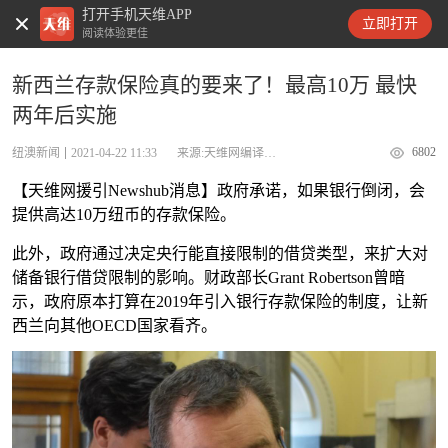
打开手机天维APP
天维新闻
立即打开
阅读体验更佳
新西兰存款保险真的要来了！最高10万 最快
两年后实施
6802
纽澳新闻
2021-04-22 11:33
来源:天维网编译Newshub
【天维网援引Newshub消息】政府承诺，如果银行倒闭，会
提供高达10万纽币的存款保险。
此外，政府通过决定央行能直接限制的借贷类型，来扩大对
储备银行借贷限制的影响。
财政部长Grant Robertson曾暗
示，政府原本打算在2019年引入银行存款保险的制度，让新
西兰向其他OECD国家看齐。