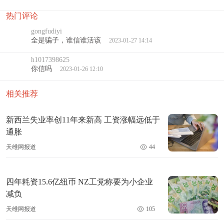
热门评论
gongfudiyi
全是骗子，谁信谁活该
2023-01-27 14:14
h1017398625
你信吗
2023-01-26 12:10
相关推荐
新西兰失业率创11年来新高 工资涨幅远低于
通胀
天维网报道
44
四年耗资15.6亿纽币 NZ工党称要为小企业
减负
天维网报道
105