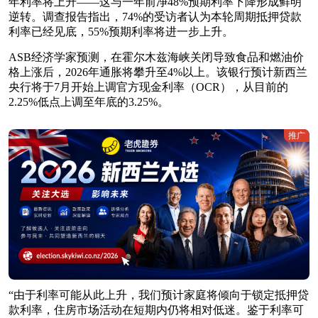
年利率将上升——这与一年前净48%预期利率下降形成鲜明
逆转。调查报告指出，74%的受访者认为本轮周期抵押贷款
利率已经见底，55%预期利率将进一步上升。
ASB经济学家预测，在霍尔木兹海峡关闭导致食品和燃油价
格上涨后，2026年通胀将攀升至4%以上。该银行预计新西兰
央行将于7月开始上调官方现金利率（OCR），从目前的
2.25%低点上调至年底的3.25%。
推广
“由于利率可能从此上升，我们预计家庭将倾向于锁定抵押贷
款利率，住房市场活动在短期内仍将相对低迷。鉴于利率可