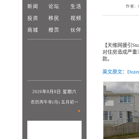
新闻
论坛
生活
作者: 
投资
移民
视频
商城
橙页
伙伴
【天维网援引Stu
对住房造成严重污
款。
英文原文：Dozen dogs 
2026年8月8日 星期六
农历丙午年(马) 五月初一
▼