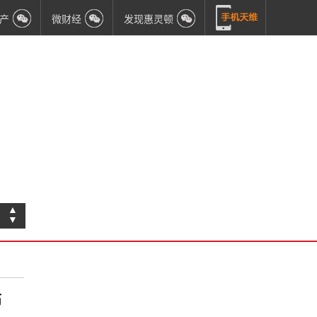
产
微财经
发现惠灵顿
▲
▼
币