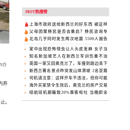
/HOT热搜榜
上海市政府送给新西兰的好东西 被这样
糟蹋了
父母团聚移民是否会重启？移民咨询专
家：不可能的事！
北岛几乎同时发生两次地震 5500人报告
震感
家中出现恐怖怪虫让人头皮发麻 女子当
场吓哭
知名新加坡艺人在新西兰军训伤重不治
终年28岁
英国一家又回奥克兰了，车撞到路边丢下
屋中介
就走……
新西兰著名景点昨突发山体滑坡 2名亚裔
游客伤势惨重
司机请注意：这样开车不违法，但你可能
内养
会被罚！
海外买家禁令生效后，奥克兰的房产交易
量下降20%
纽航班机颠簸致20%乘客呕吐 当晚即全
员全额退款
终止。