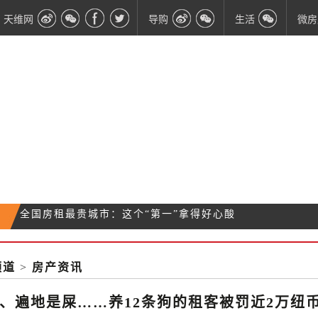
天维网
导购
生活
微房
NZ贫富差距加大：最富两人财富一年增加11亿刀
税改报告基本完成：除了出台资产利得税，个税也要
跌哭了！奥克兰北岸房价一年已跌11.6%
降
频道
>
房产资讯
全国房租最贵城市：这个“第一”拿得好心酸
、遍地是屎……养12条狗的租客被罚近2万纽