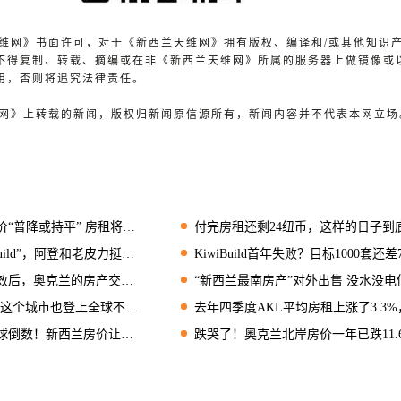
兰天维网》书面许可，对于《新西兰天维网》拥有版权、编译和/或其他知识
不得复制、转载、摘编或在非《新西兰天维网》所属的服务器上做镜像或
用，否则将追究法律责任。
天维网》上转载的新闻，版权归新闻原信源所有，新闻内容并不代表本网立场
普降或持平” 房租将大涨
付完房租还剩24纽币，这样的日子到底该怎么过
ild”，阿登和老皮力挺住房部长
KiwiBuild首年失败？目标1000套还差700多
奥克兰的房产交易量下降20%
“新西兰最南房产”对外出售 没水没电估价50万
个城市也登上全球不可负担榜！
去年四季度AKL平均房租上涨了3.3%，处于几年来最慢
数！新西兰房价让人高攀不起
跌哭了！奥克兰北岸房价一年已跌11.