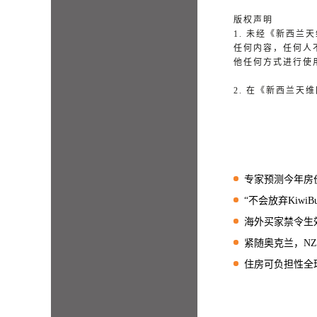
版权声明
1. 未经《新西
任何内容，任何人
他任何方式进行使
2. 在《新西兰
专家预测今年房价“
“不会放弃KiwiBu
海外买家禁令生效后，
紧随奥克兰，NZ这
住房可负担性全球倒