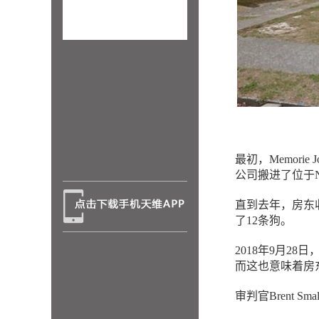
最初，Memorie J
公司搬进了位于Nia
直到去年，房东
了12条狗。
2018年9月2
而这也意味着房
审判官Brent 