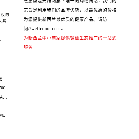
纽惠康是天维网旗下唯一的购物网站，我们的
宗旨是利用我们的品牌优势，以最优惠的价格
产权的
为您提供新西兰最优质的健康产品。请访
以其
问
//wellcome.co.nz
为新西兰中小商家提供微信生态推广的一站式
。
服务
？
……
刀
水平
6%