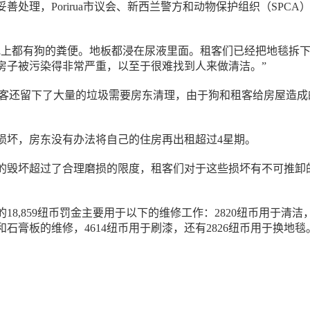
善处理，Porirua市议会、新西兰警方和动物保护组织（SPCA
地上都有狗的粪便。地板都浸在尿液里面。租客们已经把地毯拆
房子被污染得非常严重，以至于很难找到人来做清洁。”
e说，租客还留下了大量的垃圾需要房东清理，由于狗和租客给房屋造
损坏，房东没有办法将自己的住房再出租超过4星期。
的毁坏超过了合理磨损的限度，租客们对于这些损坏有不可推卸
18,859纽币罚金主要用于以下的维修工作：2820纽币用于清洁
门和石膏板的维修，4614纽币用于刷漆，还有2826纽币用于换地毯