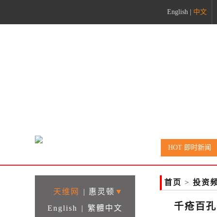
English
|
中文
rame>
HOT 即时新闻
首页
>
投资
天维网
|
惠灵顿
▼
千疮百孔
English
|
繁體中文