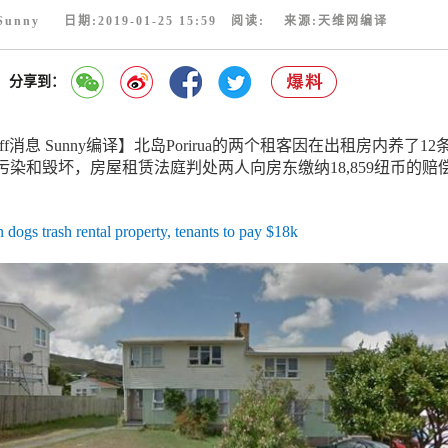
Sunny 日期:2019-01-25 15:59 阅读:
来源:天维网编译
分享到：
ff消息 Sunny编译】北岛Porirua的两个租客因在出租房内养了12
染和毁坏，房屋租赁法庭判处两人向房东缴纳18,859纽币的赔
trash rental property, tenants to pay $18k