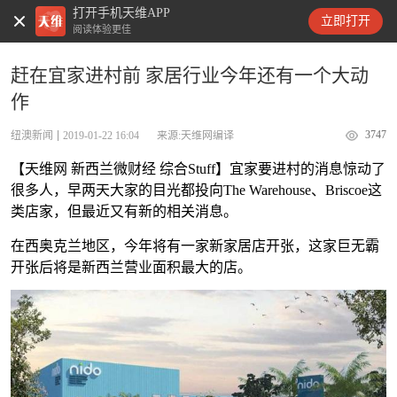
打开手机天维APP
天维新闻
立即打开
阅读体验更佳
赶在宜家进村前 家居行业今年还有一个大动
作
3747
纽澳新闻
2019-01-22 16:04
来源:天维网编译
【天维网 新西兰微财经 综合Stuff】宜家要进村的消息惊动了
很多人，早两天大家的目光都投向The Warehouse、Briscoe这
类店家，但最近又有新的相关消息。
在西奥克兰地区，今年将有一家新家居店开张，这家巨无霸
开张后将是新西兰营业面积最大的店。