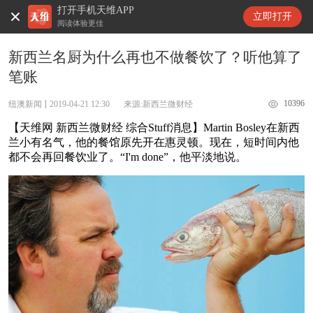
打开手机天维APP
天维新闻
立即打开
阅读体验更佳
新西兰名厨为什么再也不做餐饮了？听他算了
笔账
10396
纽澳新闻
2019-04-21 12:30
来源:新西兰微财经
【天维网 新西兰微财经 综合Stuff消息】Martin Bosley在新西
兰小有名气，他的餐馆原先开在惠灵顿。现在，短时间内他
都不会再回餐饮业了。“I'm done”，他平淡地说。