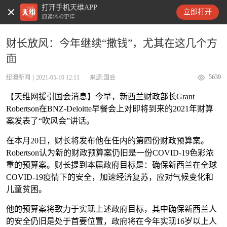
打开手机天维APP
天维新闻
立即打开
阅读体验更佳
财长放风：今年继续“撒钱”，尤其在这几个方
面
5639
纽澳新闻
2021-05-10 12:11
来源:国会
【天维网援引国会消息】今早，新西兰财政部长Grant
Robertson在BNZ-Deloitte早餐会上对即将到来的2021年财算
案发表了“吹风会”讲话。
在本月20日，财长将发布他在任内的第四份财政预算案。
Robertson认为新的财政预算案仍旧是一份COVID-19色彩浓
重的预算案。财长提到本届政府目标是：确保新西兰在全球
COVID-19疫情下的安全，加速经济复苏，应对气候变化和
儿童贫困。
他的预算案将致力于实现上述政府目标，其中确保新西兰人
的安全仍旧是处于首要位置，政府将在今年实现16岁以上人