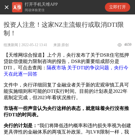
打开手机天维APP
天维新闻
立即打开
阅读体验更佳
投资人注意！这家NZ主流银行或取消DTI限
制！
4659
纽澳新闻
2022-05-12 13:41
来源:原创
【天维网综合报道】上个月，央行发布了关于DSR住宅抵押
贷款偿债能力限制咨询的报告，DSR的重要组成部分是
DTI， 可点击查阅：
隔夜市场 关于DTI的争议问题，央行今
天在此逐一回答
文件中，央行详细回复了金融业者关于新的宏观审慎工具可
能实施细则和可能的DTI实行时间。目前的计划表是2022年
底制定完成，但2023年看状况推行。
市场有一些声音认为央行这样的表态，就意味着央行没有推
行DTI的时间表。
央行的计划是：
“我们将降低违约概率和违约损失率视为创建
更具弹性的金融体系的两项互补政策。与LVR限制一样，我