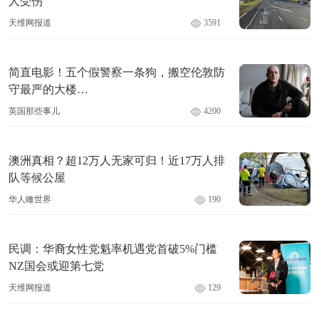
人受伤
天维网报道
3591
简直电影！五个假警察一条狗，搬空伦敦防
守最严的大楼…
英国那些事儿
4200
澳洲真相？超12万人无家可归！近17万人排
队等候公屋
华人瞰世界
190
民调：华裔女性党魁率机遇党首破5%门槛
NZ国会或迎第七党
天维网报道
129