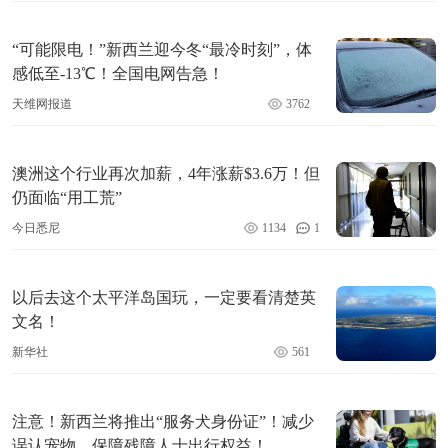
“可能限电！”新西兰迎今冬“最冷时刻”，体
感低至-13℃！全国电网告急！
天维网报道
3762
澳洲这个行业再次加薪，4年涨薪$3.6万！但
仍面临“用工荒”
今日悉尼
1134
1
以后去这个太平洋岛国玩，一定要看清楚英
文名！
新华社
561
注意！新西兰将推出“服务犬身份证”！减少
误认宠物，保障残障人士出行权益！