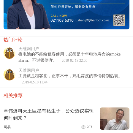
热门评论
天维网用户
换电池的不能给租客使用，必须是十年电池寿命的smoke
alarm。不过很便宜。
2019-02-18 22:05
天维网用户
工党就是租客党，正事不干，鸡毛蒜皮的事情特别热衷。
2019-02-18 11:44
相关推荐
卓伟爆料天王巨星有私生子，公众热议实锤
何时到来？
网易
203