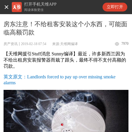
打开手机天维APP
天维新闻
立即打开
阅读体验更佳
房东注意！不给租客安装这个小东西，可能面
临高额罚款
7970
房产资讯
2019-02-18 07:54
来源:天维网编译
【天维网援引Stuff消息 Sunny编译】最近，许多新西兰因为
不给出租房安装报警器而栽了跟头，最终不得不支付高额的
罚款。
英文原文：Landlords forced to pay up over missing smoke
alarms