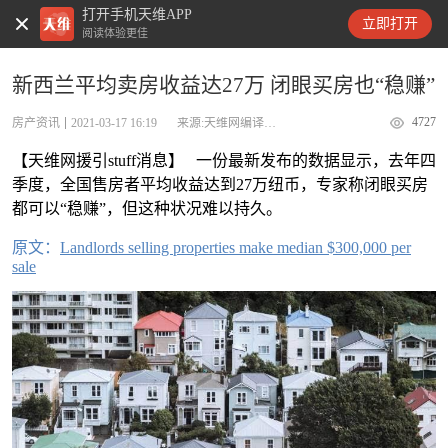
打开手机天维APP
天维新闻
立即打开
阅读体验更佳
新西兰平均卖房收益达27万 闭眼买房也“稳赚”
4727
房产资讯
2021-03-17 16:19
来源:天维网编译stuff
【天维网援引stuff消息】 一份最新发布的数据显示，去年四
季度，全国售房者平均收益达到27万纽币，专家称闭眼买房
都可以“稳赚”，但这种状况难以持久。
原文：
Landlords selling properties make median $300,000 per
sale