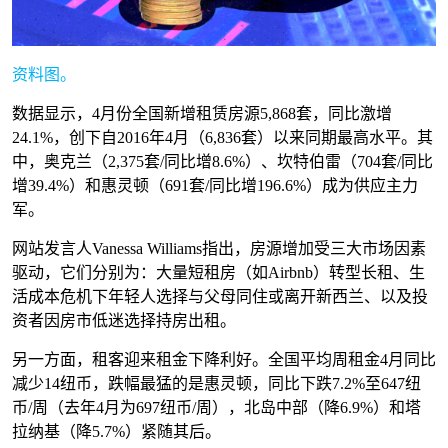
资料图。
数据显示，4月份全国新增租赁房源5,868套，同比激增
24.1%，创下自2016年4月（6,836套）以来同期最高水平。其
中，奥克兰（2,375套/同比增8.6%）、坎特伯雷（704套/同比
增39.4%）和惠灵顿（691套/同比增196.6%）成为供应主力
军。
网站发言人Vanessa Williams指出，房源增加受三大市场因素
驱动，它们分别为：大量短租房（如Airbnb）转型长租、生
活成本危机下年轻人选择与父母同住或离开新西兰、以及投
资者因房市低迷选择持房出租。
另一方面，租客迎来租金下降利好。全国平均周租金4月同比
减少14纽币，跌幅最猛的是惠灵顿，同比下跌7.2%至647纽
币/周（去年4月为697纽币/周），北岛中部（降6.9%）和塔
拉纳基（降5.7%）紧随其后。