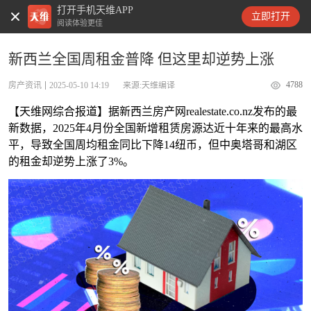
打开手机天维APP
天维新闻
立即打开
阅读体验更佳
新西兰全国周租金普降 但这里却逆势上涨
4788
房产资讯
2025-05-10 14:19
来源:天维编译
【天维网综合报道】据新西兰房产网realestate.co.nz发布的最
新数据，2025年4月份全国新增租赁房源达近十年来的最高水
平，导致全国周均租金同比下降14纽币，但中奥塔哥和湖区
的租金却逆势上涨了3%。