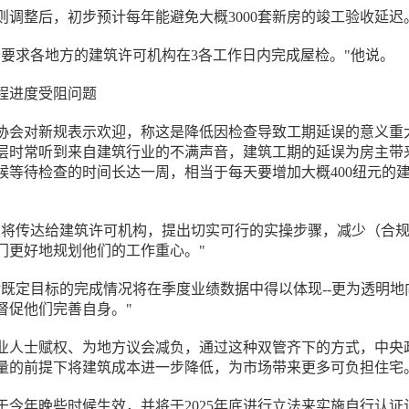
则调整后，初步预计每年能避免大概3000套新房的竣工验收延迟
会要求各地方的建筑许可机构在3各工作日内完成屋检。"他说。
程进度受阻问题
水工协会对新规表示欢迎，称这是降低因检查导致工期延误的意义重
层时常听到来自建筑行业的不满声音，建筑工期的延误为房主带
候等待检查的时间长达一周，相当于每天要增加大概400纽元的
见将传达给建筑许可机构，提出切实可行的实操步骤，减少（合
门更好地规划他们的工作重心。"
对既定目标的完成情况将在季度业绩数据中得以体现--更为透明地
督促他们完善自身。"
向专业人士赋权、为地方议会减负，通过这种双管齐下的方式，中央
量的前提下将建筑成本进一步降低，为市场带来更多可负担住宅
于今年晚些时候生效，并将于2025年底进行立法来实施自行认证