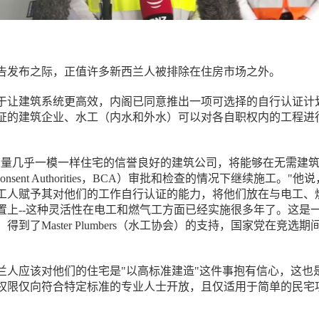
该公告发布之际，正值许多新西兰人被排除在住房市场之外。
于让建筑系统更高效，内阁已同意推出一项可选择的自行认证计
证的建筑企业、水工（内水和外水）可以对各自职权内的工程进
大量几乎一模一样住宅的信誉良好的建筑公司，将能够在无需建
 Consent Authorities，BCA）审批和检查的情况下继续施工。"他
工人赋予其对他们的工作自行认证的能力，将他们放在与电工、
置上--这种灵活性在电工和燃气工方面已经实施很多年了。这是
到了Master Plumbers（水工协会）的支持，国家党在竞选期
"
西兰人应该对他们的住宅是"以高标准建造"这件事抱有信心，这也
权限仅向符合特定标准的专业人士开放，且仅适用于简单的民宅