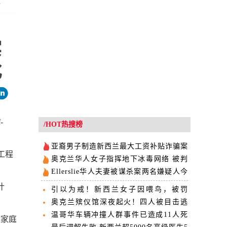
-
/HOT热搜榜
亚裔男子制造新西兰最大工资补贴诈骗案
工程
涉案近$100万
奥克兰华人女子指挥地下冰毒网络 被判
刑11年半
Ellerslie华人夫妻被谋杀案两名嫌疑人今
日出庭
计
引以为戒！新西兰女子因喂鸟，被罚
7000纽币！
奥克兰殡仪馆深夜起火！四人被目击逃
离，警方紧急追查
温哥华车辆冲撞人群事件已造成11人死
兰家庭