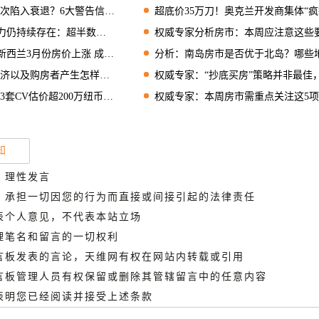
陷入衰退？6大警告信号已经显现
超底价35万刀！奥克兰开发商集体“疯抢”一
存在：超半数人每周都“为钱担忧”
权威专家分析房市：本周应注意这些要点
兰3月份房价上涨 成交增加明显
分析：南岛房市是否优于北岛？哪些地区涨跌幅更大
购房者产生怎样的影响？专家发出警告
权威专家：“抄底买房”策略并非最佳，另一种购房方式更
价超200万纽币房产，但拒绝透露具体售价
权威专家：本周房市需重点关注这5项关
知
、理性发言
德，承担一切因您的行为而直接或间接引起的法律责任
代表个人意见，不代表本站立场
管理笔名和留言的一切权利
留言板发表的言论，天维网有权在网站内转载或引用
留言板管理人员有权保留或删除其管辖留言中的任意内容
即表明您已经阅读并接受上述条款