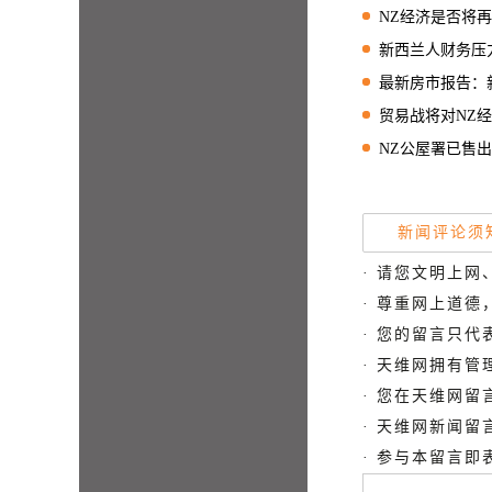
NZ经济是否将再次
新西兰人财务压力仍持续
最新房市报告：新西
贸易战将对NZ经济以及
NZ公屋署已售出3套CV估
新闻评论须
· 请您文明上网
· 尊重网上道
· 您的留言只
· 天维网拥有
· 您在天维网
· 天维网新闻
· 参与本留言