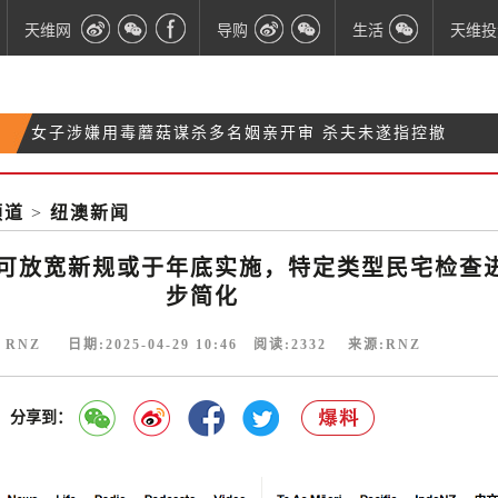
天维网
导购
生活
天维投
女子涉嫌用毒蘑菇谋杀多名姻亲开审 杀夫未遂指控撤
大快人心！3名男子轮奸惠灵顿醉酒女子 均被判刑
回
【突发】基督城一游泳馆一人突然死亡
频道
>
纽澳新闻
亚裔老人$15万错转给陌生女子 法律专家：对方是盗
窃
可放宽新规或于年底实施，特定类型民宅检查
步简化
 RNZ 日期:2025-04-29 10:46 阅读:
2332
来源:RNZ
分享到：