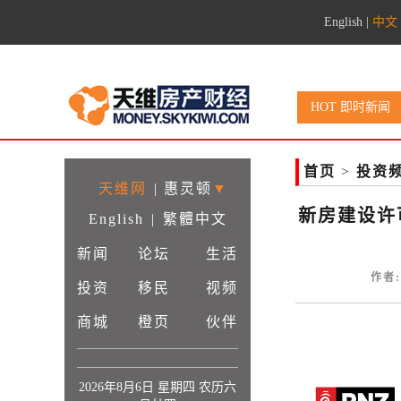
English
|
中文
HOT 即时新闻
首页
>
投资
天维网
|
惠灵顿
▼
新房建设许
English
|
繁體中文
新闻
论坛
生活
作者:
投资
移民
视频
商城
橙页
伙伴
2026年8月6日 星期四 农历六