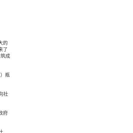
。
大的
来了
建筑成
规）瓶
向社
政府
。
计