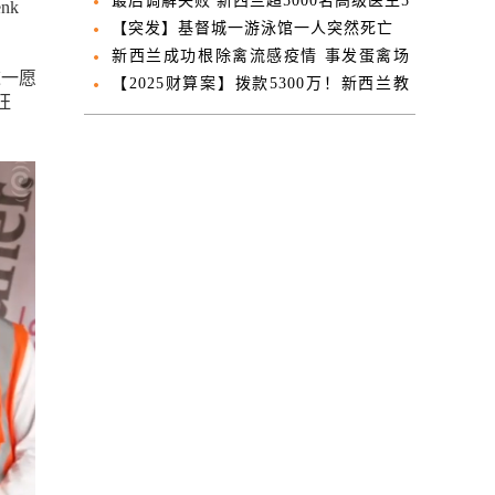
亡
最后调解失败 新西兰超5000名高级医生5
nk
月1日罢工
【突发】基督城一游泳馆一人突然死亡
新西兰成功根除禽流感疫情 事发蛋禽场
这一愿
解除流动限制
【2025财算案】拨款5300万！新西兰教
旺
师注册、续证费用全免，最高省550纽
币！