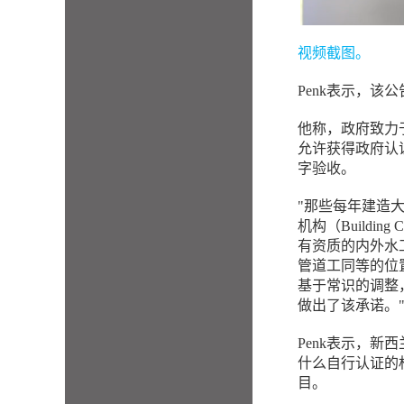
视频截图。
Penk表示，
他称，政府致力
允许获得政府认
字验收。
"那些每年建造
机构（Building
有资质的内外水
管道工同等的位
基于常识的调整，得
做出了该承诺。
Penk表示，新
什么自行认证的
目。