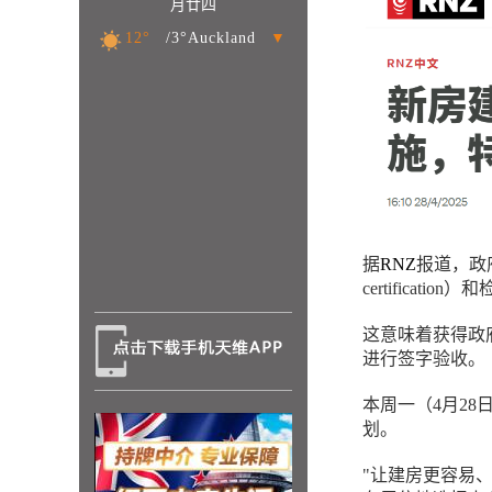
月廿四
12°
/3°Auckland
▼
据
RNZ
报道，政
certificat
这意味着获得政
进行签字验收。
本周一（4月28日
划。
"让建房更容易