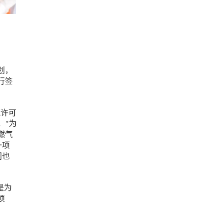
划，
行签
筑许可
说，"为
燃气
一项
间也
是为
项