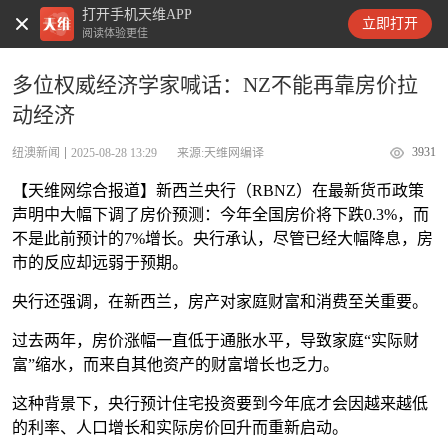
打开手机天维APP
天维新闻
立即打开
阅读体验更佳
多位权威经济学家喊话：NZ不能再靠房价拉
动经济
3931
纽澳新闻
2025-08-28 13:29
来源:天维网编译
【天维网综合报道】新西兰央行（RBNZ）在最新货币政策
声明中大幅下调了房价预测：今年全国房价将下跌0.3%，而
不是此前预计的7%增长。央行承认，尽管已经大幅降息，房
市的反应却远弱于预期。
央行还强调，在新西兰，房产对家庭财富和消费至关重要。
过去两年，房价涨幅一直低于通胀水平，导致家庭“实际财
富”缩水，而来自其他资产的财富增长也乏力。
这种背景下，央行预计住宅投资要到今年底才会因越来越低
的利率、人口增长和实际房价回升而重新启动。