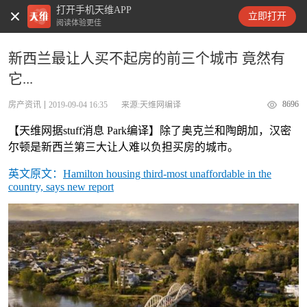
打开手机天维APP
天维新闻
立即打开
阅读体验更佳
新西兰最让人买不起房的前三个城市 竟然有
它...
8696
房产资讯
2019-09-04 16:35
来源:天维网编译
【天维网据stuff消息 Park编译】除了奥克兰和陶朗加，汉密
尔顿是新西兰第三大让人难以负担买房的城市。
英文原文：
Hamilton housing third-most unaffordable in the
country, says new report