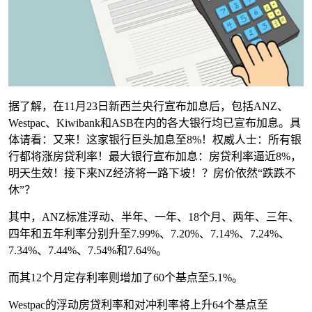
据了解，在11月23日新西兰央行宣布加息后，包括ANZ、
Westpac、Kiwibank和ASB在内的各大银行均已宣布加息。具
体请看：又来！这家银行巨头加息至8%！权威人士：所有银
行都将涨房贷利率！最大银行宣布加息：房贷利率逼近8%，
明天生效！接下来NZ经济将一路下坡！？房价依然“跌跌不
休”？
其中，ANZ标准浮动、半年、一年、18个月、两年、三年、
四年和五年利率分别升至7.99%、7.20%、7.14%、7.24%、
7.34%、7.44%、7.54%和7.64%。
而其12个月定存利率则增加了60个基点至5.1%。
Westpac的浮动房贷利率和对冲利率将上升64个基点至