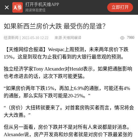
打开手机天维APP
天维新闻
立即打开
阅读体验更佳
如果新西兰房价大跌 最受伤的是谁？
7980
纽澳新闻
2022-05-10 12:22
来源:天维网编译
【天维网综合报道】Westpac上周预测，未来两年房价下跌
15%，这是到现在为止我们看到的大银行最悲观的预测。
独立经济学家Tony Alexander对Herald表示，如果把通胀影响
也考虑进去的话，这次下跌可能更猛。
“如果房价两年下跌15%，再加上6.9%的通胀，可能还有4%
的通胀，那么实际下跌可能是20-25%。”
“（房价）大扭转就要来了。对首套房购买者而言，情况将会
大大改善。”
但从另一面看，房价下跌并不是对所有人来说都是好消息。
Alexander说，房产开发商和炒房者就是对房价下跌最紧张的