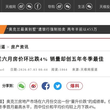
天维网
导购
生活
天维投
“奥克兰最美别墅”遭银行强制拍卖 两年半前以455万
两名中国人在南岛SH94公路车祸受伤 总领馆：警惕
纽币购入
北岛奇异果劳务公司剥削移民工人 被罚13.5万纽币并
道路黑冰
频道
>
房产资讯
一旦收入中断，25%的新西兰人表示储蓄只能维持一
退出行业
个月
兰六月房价环比跌4% 销量却创五年冬季最佳
arl 日期:2026-07-03 08:44 阅读:
1864
来源:天维网报道
分享到：
道】奥克兰房地产市场在六月份交出一份“量升价跌”的成绩单。
冬季首月最高水平，而中位价和平均价均较上月下跌4%。