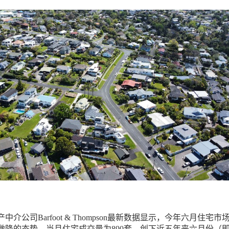
介公司Barfoot & Thompson最新数据显示，今年六月住宅市
微降的态势。当月住宅成交量为890套，创下近五年来六月份（