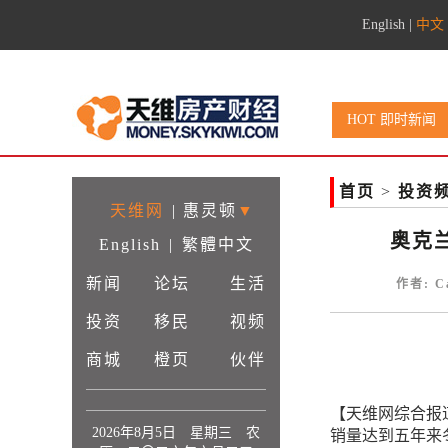
English
|
中文
HOT 即时新闻
首页
>
投资
天维网
|
惠灵顿
▼
奥克
English
|
繁體中文
新闻
论坛
生活
作者: C
投资
移民
视频
商城
橙页
伙伴
【天维网综合报
2026年8月5日 星期三 农
销量达到五年来