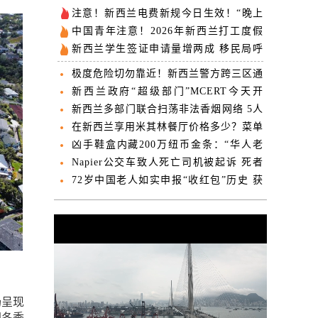
注意！新西兰电费新规今日生效！“晚上
用电更便宜？”
中国青年注意！2026年新西兰打工度假
签7月2日准时开抢
新西兰学生签证申请量增两成 移民局呼
吁提前3个月递交
极度危险切勿靠近！新西兰警方跨三区通
缉3名男子
新西兰政府“超级部门”MCERT今天开
张：涵盖1300名员工
新西兰多部门联合扫荡非法香烟网络 5人
被捕
在新西兰享用米其林餐厅价格多少？菜单
价格揭晓
凶手鞋盒内藏200万纽币金条：“华人老
太浮尸案”更多细节披露
Napier公交车致人死亡司机被起诉 死者
生前刚入职社会发展部
72岁中国老人如实申报“收红包”历史 获
副部长特批居留新西兰
场呈现
即冬季