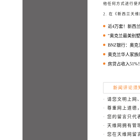
他任何方式进行使
2. 在《新西兰
近4万套！新西兰
“奥克兰最美别墅”遭银行
BNZ银行：奥克兰房价实际
奥克兰华人家族的百年祖
房贷占收入51%！这里
新闻评论须
· 请您文明上网
· 尊重网上道
· 您的留言只
· 天维网拥有
· 您在天维网