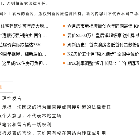
用，否则将追究法律责任。
天维网》上转载的新闻，版权归新闻原信源所有，新闻内容并不代表本网立场
住宅建筑许可年度大增19%
六月房市新挂牌量创六年同期最佳 Kiwi不再“等风平浪
强制拍卖 两年半前以455万纽币购入
要价$3500万！皇后镇超级豪宅挂牌 或创今年全国住宅成
跌幅达35% 本轮房市调整“史上最大”
刷新历史！首次购房者低首付贷款份额升至52.5
屋，翻新后拍出440万纽币高价
NZ房价五个月“原地踏步” 全国中位价定格80.8万
成NZ住房可负担性恶化最严重地区
BNZ利率调整“短升长降”：半年期涨至4.69% 五年期降至5.
知
、理性发言
德，承担一切因您的行为而直接或间接引起的法律责任
代表个人意见，不代表本站立场
管理笔名和留言的一切权利
留言板发表的言论，天维网有权在网站内转载或引用