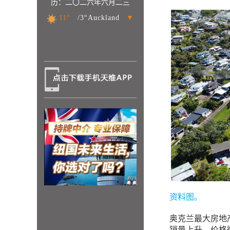
历：二〇二六年六月二三
11°
/3°Auckland
▼
资料图。
奥克兰最大房地产中
销量上升、价格