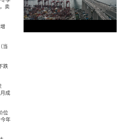
，卖
和增
（当
下跌
识
六月成
价位
为今年