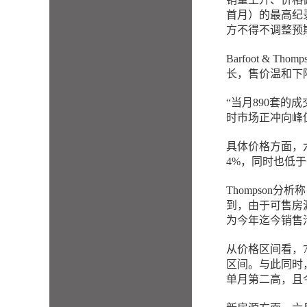
首月）的最高纪
方不得不调整预
Barfoot & 
长，售价温和下
“当月890套的
时市场正冲向峰
具体价格方面，六
4%，同时也低
Thompson
到，由于可售房
为今年迄今销售
从价格区间看，
区间。与此同时
单月第二高，且