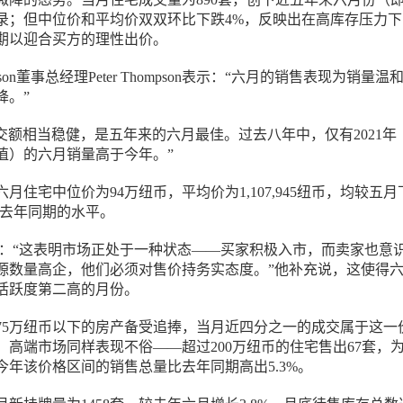
录；但中位价和平均价双双环比下跌4%，反映出在高库存压力下
期以迎合买方的理性出价。
Thompson董事总经理Peter Thompson表示：“六月的销售表现为销量温
降。”
成交额相当稳健，是五年来的六月最佳。过去八年中，仅有2021年
值）的六月销量高于今年。”
月住宅中位价为94万纽币，平均价为1,107,945纽币，均较五月
于去年同期的水平。
分析称：“这表明市场正处于一种状态——买家积极入市，而卖家也意
源数量高企，他们必须对售价持务实态度。”他补充说，这使得
活跃度第二高的月份。
75万纽币以下的房产备受追捧，当月近四分之一的成交属于这一
，高端市场同样表现不俗——超过200万纽币的住宅售出67套，
今年该价格区间的销售总量比去年同期高出5.3%。