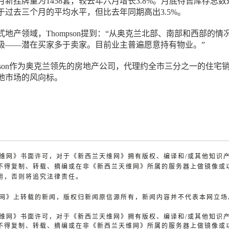
新挂牌量为1458套，较去年六月增长3.8%。月底待售库存总数
低于过去三个月的平均水平，但比去年同期高出3.5%。
地产领域，Thompson提到：“从奥克兰北部、南部和西部的情
极——潜在买家多于卖家。目前业主普遍愿意持有物业。”
 Thompson作为奥克兰领先的房地产公司，代理约全市三分之一的住宅
地市场的风向标。
兰天维网》书面许可，对于《新西兰天维网》拥有版权、编译和/或其他知识
不得复制、转载、摘编或在非《新西兰天维网》所属的服务器上做镜像或
用，否则将追究法律责任。
天维网》上转载的新闻，版权归新闻原信源所有，新闻内容并不代表本网立场
兰天维网》书面许可，对于《新西兰天维网》拥有版权、编译和/或其他知识
不得复制、转载、摘编或在非《新西兰天维网》所属的服务器上做镜像或