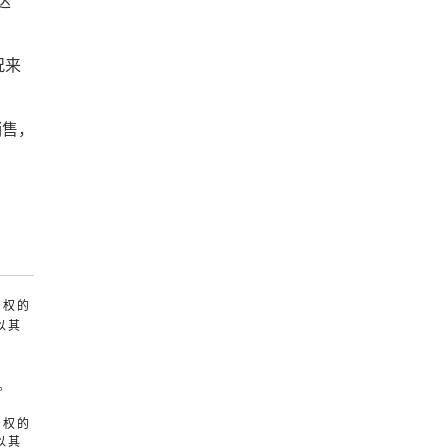
达
况来
销售，
产权的
以其
。
产权的
以其