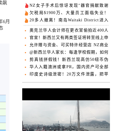
续飙
NZ女子手术后惊讶发现“器官捐献致谢
卡”，得知真相愤怒投诉
欠税局$1900万、大量员工面临失业！
NZ苹果种植巨头被清算接管
20多人撤离！南岛Waitaki District进入
年6月
紧急状态
态
奥克兰华人会计师在更衣室偷拍近400人
被判居家监禁
官宣！新西兰又有两类签证将转至线上申
请
允许赠与资金、可买特许经营店 NZ商业
投资签证迎重磅更新
@新西兰华人家长：每逢学校假期，如何
解决“孩子去哪儿”难题？
剪真钱拼假钱！新西兰现高仿50纽币伪
钞 警方紧急调查
华人入籍澳洲或拿PR，国内资产可全部
合法转移！
印度史诗级泄密！20万文件泄露，把苹
果扒得一丝不挂