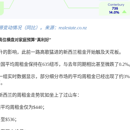
情况（同比）。来源：realestate.co.nz
高位横盘对家庭预算“真利好”
升的影响，此前一路高歌猛进的新西兰租金开始触及天花板。
国平均周租金保持在635纽币，与去年同期相比甚至微跌了0.2%
e.co.nz另一组实时数据显示，部分细分市场的平均周租金已经出现了约3
币。
新西兰的周租金走势犹如坐上了过山车：
国平均周租金仅为$440；
至$536；