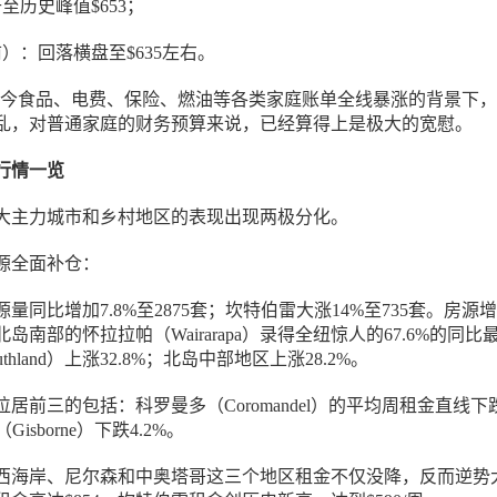
升至历史峰值$653；
前）：回落横盘至$635左右。
在如今食品、电费、保险、燃油等各类家庭账单全线暴涨的背景下
乱，对普通家庭的财务预算来说，已经算得上是极大的宽慰。
行情一览
大主力城市和乡村地区的表现出现两极分化。
源全面补仓：
量同比增加7.8%至2875套；坎特伯雷大涨14%至735套。房源
岛南部的怀拉拉帕（Wairarapa）录得全纽惊人的67.6%的同比
thland）上涨32.8%；北岛中部地区上涨28.2%。
居前三的包括：科罗曼多（Coromandel）的平均周租金直线下
Gisborne）下跌4.2%。
西海岸、尼尔森和中奥塔哥这三个地区租金不仅没降，反而逆势