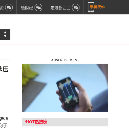
资
微财经
走进新西兰
▲
▼
ADVERTISEMENT
承压
选择
/HOT热搜榜
向于