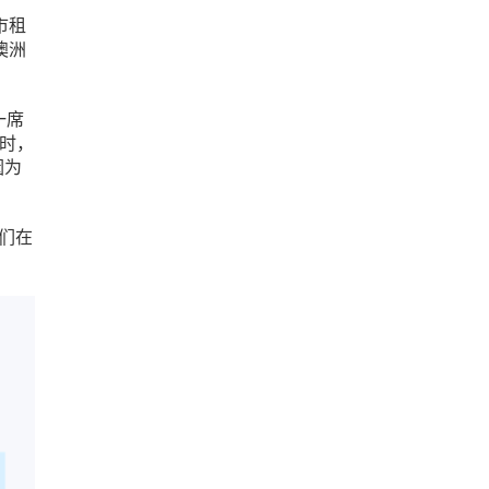
市租
澳洲
一席
时，
因为
他们在