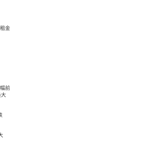
，租金
增幅前
最大
跌
大