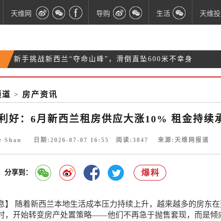
天维网
导购
生活
天维投
新手挑战新西兰“夺命山峰”，滑倒直坠600米不幸身
租房族迎来利好：6月新西兰租房供应大涨10% 租金
亡
男子被奥克兰警方抓捕时当场死亡：警员被裁定过度
持续承压
频道
>
房产资讯
在纽华人的“追剧神器”要被封？新西兰总理表态：绝
使用暴力
不会！
利好：6月新西兰租房供应大涨10% 租金持续
ie Shan 日期:2026-07-07 16:55 阅读:
3847
来源:天维网报道
分享到：
息】 随着新西兰本地生活成本压力持续上升，越来越多的房东在
时，开始转变房产处置策略——他们不再急于抛售套现，而是倾