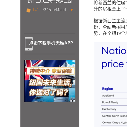
历：二〇二六年六月二四
将新西兰的住房
升的房租套上了“
14°
/3°Auckland
▼
根据新西兰主流房产
份，全纽新招租房
势，在全纽19个