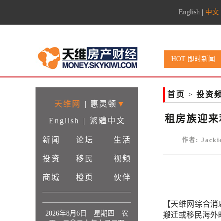
English
|
中文
HOT 即时新闻
首页
>
投资
天维网
|
惠灵顿
▼
租房族迎来
English
|
繁體中文
新闻
论坛
生活
作者: Jack
投资
移民
视频
商城
橙页
伙伴
【天维网综合消
2026年8月6日 星期四 农
搬迁或移民海外